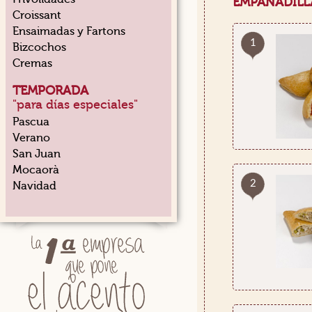
EMPANADILL
Croissant
Ensaimadas y Fartons
1
Bizcochos
Cremas
TEMPORADA
"para días especiales"
Pascua
Verano
San Juan
Mocaorà
2
Navidad