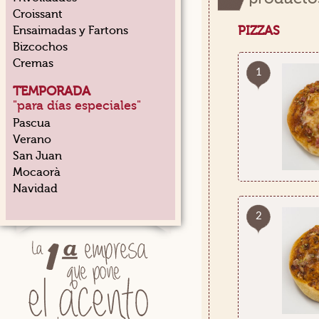
Croissant
PIZZAS
Ensaimadas y Fartons
Bizcochos
Cremas
1
TEMPORADA
"para días especiales"
Pascua
Verano
San Juan
Mocaorà
Navidad
2