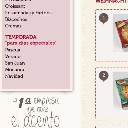
WEIHNACHT
Croissant
Ensaimadas y Fartons
1
Bizcochos
Cremas
TEMPORADA
"para días especiales"
Pascua
Verano
San Juan
Mocaorà
2
Navidad